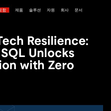
포함
제품
솔루션
자원
회사
문서
트러스트 허브
고객 성공 사례
 대한
산업별
관계를 맺다
배포 옵션
핑
보도 자료 및 뉴스
일체 포함
이벤트 및 웨비나
TiDB Cloud
이터베이스
TiDB가 데이터의 기밀성과 가용
전 세계 혁신 선
Tech Resilience:
능 및 기타 최신 애
백서
회사 소개
핀테크
디스코드 커뮤니티
TiDB Self-Managed
 다중 홉 추론을 위해 특별히
장하는지 알아보세요.
제품입니다.
 신뢰하는 오픈 소
 다시보기
채용
전자상거래
개발자 허브
가격
 SQL Unlocks
입니다.
atabases
파트너
SaaS
TiDB 스케일
문의하기
Logistics & Supply Chain
or AI Agents
ion with Zero
mory for AI agents with per-
위한 SDK, 가이드 및 템플릿
 검색 증강 생성 파이프라인