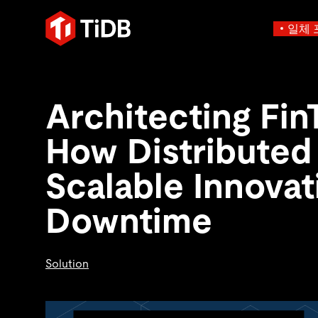
일체 
사용 사례별
학습하기
에
인프라 비용 절감
블로그
에이전트형 AI용 데
Architecting Fin
혁신가들이 트랜잭션, 인공지
운영 인텔리전스 활성화
전자책 및 
에이전트 메모리, 상태 및
플리케이션에 활용하기 위해
MySQL 워크로드 현대화
동영상 및
설계되었습니다.
How Distributed
스 분산 SQL 데이터베이스
GenAI 애플리케이션 구축
Compare D
Build Persistent Context for AI Agents
Playbooks
Persistent Context f
제품 개요
Scalable Innovat
Persistent, queryable me
agent isolation
Downtime
AI 애플리케이션 구축
AI 앱을 빠르게 출시하기 
Solution
벡터 검색 및 RAG
네이티브 벡터 인덱싱 및