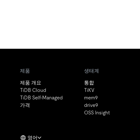
제품
생태계
제품 개요
통합
TiDB Cloud
TiKV
TiDB Self-Managed
mem9
가격
drive9
OSS Insight
영어