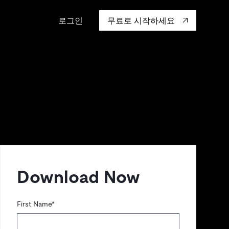
로그인
무료로 시작하세요
캡 대학교
생태계
행동
통합
성을 어떻게 보
도 기업들이 신뢰하고 검증한
핸즈온 랩
TiKV
인증
mem9
drive9
OSS Insight
Download Now
First Name
*