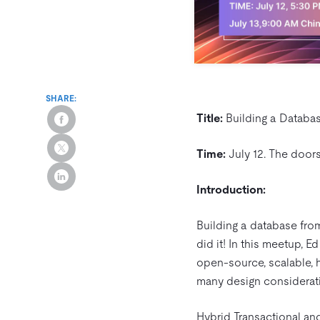
SHARE:
Title:
Building a Databas
Time:
July 12. The doors
Introduction:
Building a database fro
did it! In this meetup, 
open-source, scalable, h
many design considerat
Hybrid Transactional and