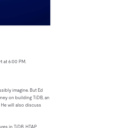
rt at 6:00 PM.
sibly imagine. But Ed
rney on building TiDB, an
 He will also discuss
ures in TiDB. HTAP