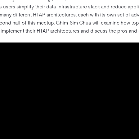
 users simplify their data infrastructure stack and reduce app
 many different HTAP architectures, each with its own set of a
econd half of this meetup, Ghim-Sim Chua will examine how t
 implement their HTAP architectures and discuss the pros and 