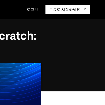
로그인
무료로 시작하세요
캡 대학교
생태계
행동
통합
cratch:
성을 어떻게 보
도 기업들이 신뢰하고 검증한
핸즈온 랩
TiKV
인증
mem9
drive9
OSS Insight