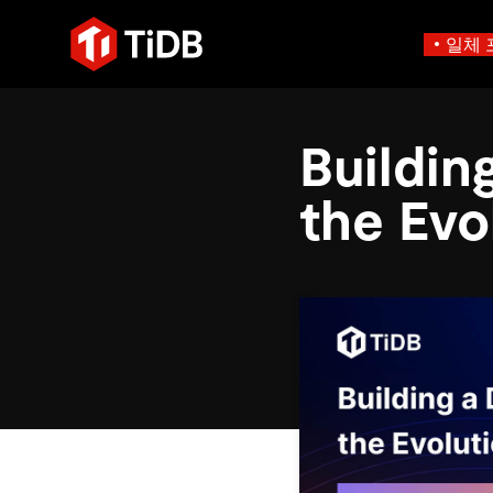
일체 
사용 사례별
학습하기
에
인프라 비용 절감
블로그
Buildin
에이전트형 AI용 데
혁신가들이 트랜잭션, 인공지
운영 인텔리전스 활성화
전자책 및 
에이전트 메모리, 상태 및
플리케이션에 활용하기 위해
MySQL 워크로드 현대화
동영상 및
설계되었습니다.
the Evo
스 분산 SQL 데이터베이스
GenAI 애플리케이션 구축
Compare D
Build Persistent Context for AI Agents
Playbooks
Persistent Context f
제품 개요
Persistent, queryable me
agent isolation
AI 애플리케이션 구축
AI 앱을 빠르게 출시하기 
벡터 검색 및 RAG
네이티브 벡터 인덱싱 및