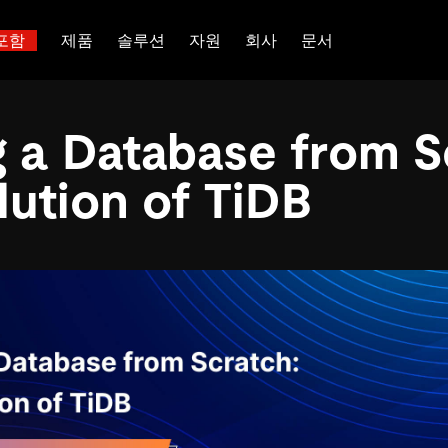
포함
제품
솔루션
자원
회사
문서
트러스트 허브
고객 성공 사례
 대한
산업별
관계를 맺다
배포 옵션
핑
보도 자료 및 뉴스
일체 포함
이벤트 및 웨비나
TiDB Cloud
g a Database from S
이터베이스
TiDB가 데이터의 기밀성과 가용
전 세계 혁신 선
능 및 기타 최신 애
백서
회사 소개
핀테크
디스코드 커뮤니티
TiDB Self-Managed
 다중 홉 추론을 위해 특별히
장하는지 알아보세요.
제품입니다.
 신뢰하는 오픈 소
 다시보기
채용
전자상거래
개발자 허브
가격
lution of TiDB
입니다.
atabases
파트너
SaaS
TiDB 스케일
문의하기
Logistics & Supply Chain
or AI Agents
mory for AI agents with per-
위한 SDK, 가이드 및 템플릿
 검색 증강 생성 파이프라인