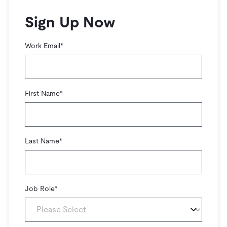
트러스트 허브
전자상거래
SaaS
가격
문서
동영상 및 다시보기
Sign Up Now
TiDB가 데이터의 기밀성과 가용성을 어떻게 보장하는지 알
Logistics & Supply Chain
아보세요.
Compare Databases
생태계
Work Email
*
Playbooks
로그인
사용 사례별
통합
TiKV
에 대한
인프라 비용 절감
mem9
drive9
보도 자료 및 뉴스
회사 소개
관계를 맺다
First Name
*
운영 인텔리전스 활성화
OSS Insight
채용
파트너
이벤트 및 웨비나
디스코드 커뮤니티
MySQL 워크로드 현대화
문의하기
개발자 허브
TiDB 스케일
무료로 시작하세요
GenAI 애플리케이션 구축
Last Name
*
Build Persistent Context for AI Agents
핑캡 대학교
행동
핸즈온 랩
인증
Job Role
*