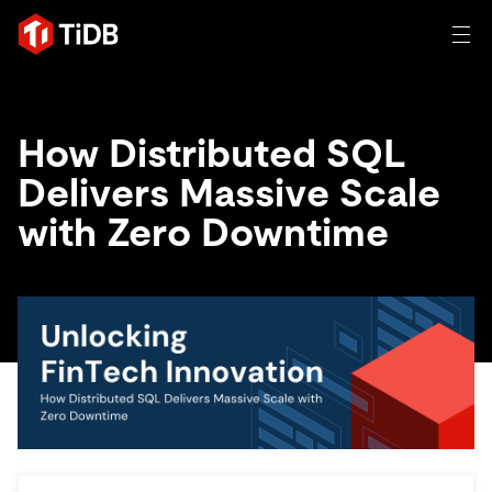
일체 포함
How Distributed SQL
TIDB for agentic AI
Delivers Massive Scale
제품
에이전트형 AI용 데이터베이스
Persistent Context for AI Agen
with Zero Downtime
AI 애플리케이션 구축
벡터 검색 및 RAG
솔루션
혁신가들이 트랜잭션, 인공지능 및 기타 최신 애플리케이션
에 활용하기 위해 신뢰하는 오픈 소스 분산 SQL 데이터베이
고객 성공 사례
스입니다.
자원
전 세계 혁신 선도 기업들이 신뢰하고 검증한 제품입니다.
제품 개요
학습하기
산업별
회사
배포 옵션
블로그
일체 포함
핀테크
TiDB Cloud
TiDB Self-Managed
전자책 및 백서