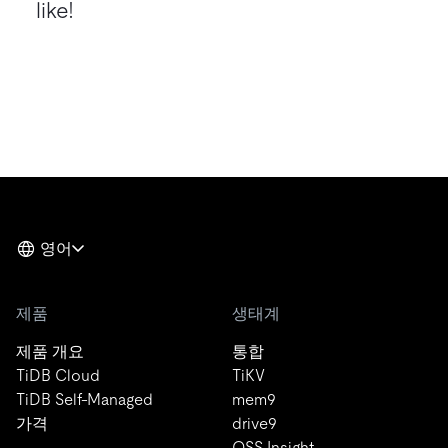
like!
영어
제품
생태계
제품 개요
통합
TiDB Cloud
TiKV
TiDB Self-Managed
mem9
가격
drive9
OSS Insight