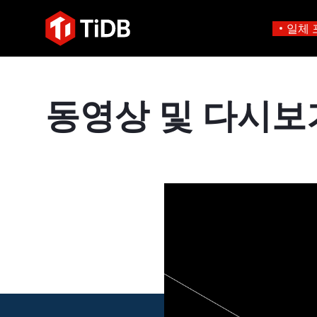
일체 
사용 사례별
학습하기
에
인프라 비용 절감
블로그
에이전트형 AI용 데
동영상 및 다시보
혁신가들이 트랜잭션, 인공지
운영 인텔리전스 활성화
전자책 및 
에이전트 메모리, 상태 및
플리케이션에 활용하기 위해
MySQL 워크로드 현대화
동영상 및
설계되었습니다.
스 분산 SQL 데이터베이스
GenAI 애플리케이션 구축
Compare D
Build Persistent Context for AI Agents
Playbooks
Persistent Context f
제품 개요
Persistent, queryable me
agent isolation
AI 애플리케이션 구축
AI 앱을 빠르게 출시하기 
벡터 검색 및 RAG
네이티브 벡터 인덱싱 및