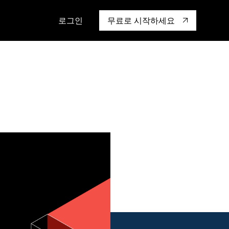
로그인
무료로 시작하세요
캡 대학교
생태계
행동
통합
성을 어떻게 보
도 기업들이 신뢰하고 검증한
핸즈온 랩
TiKV
인증
mem9
drive9
OSS Insight