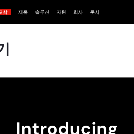
포함
제품
솔루션
자원
회사
문서
트러스트 허브
고객 성공 사례
 대한
산업별
관계를 맺다
배포 옵션
핑
보도 자료 및 뉴스
일체 포함
이벤트 및 웨비나
TiDB Cloud
이터베이스
TiDB가 데이터의 기밀성과 가용
전 세계 혁신 선
기
능 및 기타 최신 애
백서
회사 소개
핀테크
디스코드 커뮤니티
TiDB Self-Managed
 다중 홉 추론을 위해 특별히
장하는지 알아보세요.
제품입니다.
 신뢰하는 오픈 소
 다시보기
채용
전자상거래
개발자 허브
가격
입니다.
atabases
파트너
SaaS
TiDB 스케일
문의하기
Logistics & Supply Chain
or AI Agents
mory for AI agents with per-
위한 SDK, 가이드 및 템플릿
 검색 증강 생성 파이프라인