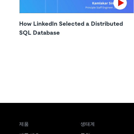
How LinkedIn Selected a Distributed
SQL Database
제품
생태계