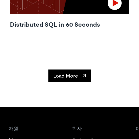
Distributed SQL in 60 Seconds
Load More
자원
회사