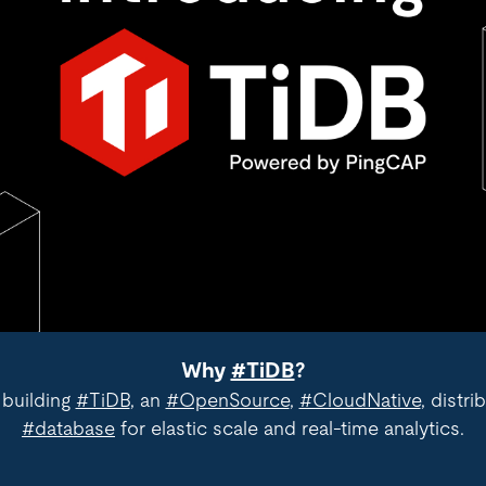
Why
#TiDB
?
 building
#TiDB
, an
#OpenSource
,
#CloudNative
, distr
#database
for elastic scale and real-time analytics.