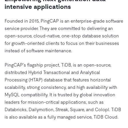
트러스트 허브
intensive applications
전자상거래
SaaS
가격
문서
동영상 및 다시보기
TiDB가 데이터의 기밀성과 가용성을 어떻게 보장하는지 알
Logistics & Supply Chain
아보세요.
Compare Databases
Founded in 2015, PingCAP is an enterprise-grade software
생태계
service provider. They are committed to delivering an
Playbooks
로그인
사용 사례별
통합
TiKV
open-source, cloud-native, one-stop database solution
에 대한
for growth-oriented clients to focus on their businesses
인프라 비용 절감
mem9
drive9
보도 자료 및 뉴스
회사 소개
관계를 맺다
instead of software maintenance.
운영 인텔리전스 활성화
OSS Insight
채용
파트너
이벤트 및 웨비나
디스코드 커뮤니티
MySQL 워크로드 현대화
PingCAP’s flagship project, TiDB, is an open-source,
문의하기
개발자 허브
TiDB 스케일
무료로 시작하세요
distributed Hybrid Transactional and Analytical
GenAI 애플리케이션 구축
Processing (HTAP) database that features horizontal
Build Persistent Context for AI Agents
핑캡 대학교
scalability, strong consistency, and high availability with
MySQL compatibility. It is trusted by global innovation
행동
핸즈온 랩
leaders for mission-critical applications, such as
인증
Databricks, Dailymotion, Streak, Square, and Colopl. TiDB
is also available as a fully managed service, TiDB Cloud.