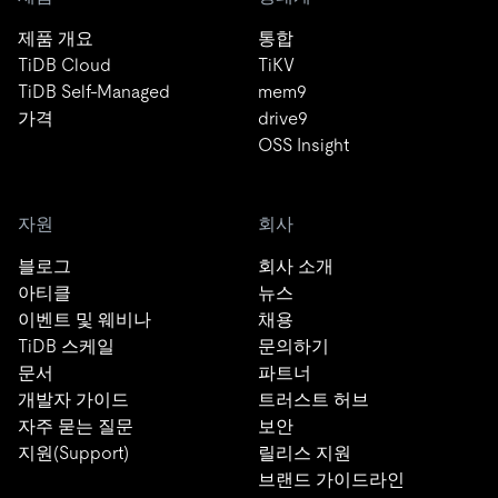
제품 개요
통합
TiDB Cloud
TiKV
TiDB Self-Managed
mem9
가격
drive9
OSS Insight
자원
회사
블로그
회사 소개
아티클
뉴스
이벤트 및 웨비나
채용
TiDB 스케일
문의하기
문서
파트너
개발자 가이드
트러스트 허브
자주 묻는 질문
보안
지원(Support)
릴리스 지원
브랜드 가이드라인