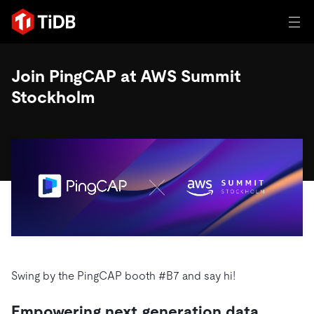
일체 포함
Join PingCAP at AWS Summit
Stockholm
TIDB for agentic AI
제품
에이전트형 AI용 데이터베이스
Persistent Context for AI Agen
AI 애플리케이션 구축
벡터 검색 및 RAG
솔루션
혁신가들이 트랜잭션, 인공지능 및 기타 최신 애플리케이션
에 활용하기 위해 신뢰하는 오픈 소스 분산 SQL 데이터베이
고객 성공 사례
스입니다.
자원
전 세계 혁신 선도 기업들이 신뢰하고 검증한 제품입니다.
제품 개요
학습하기
Swing by the PingCAP booth #B7 and say hi!
산업별
회사
배포 옵션
블로그
일체 포함
핀테크
TiDB Cloud
TiDB Self-Managed
Empowering next generation data
전자책 및 백서