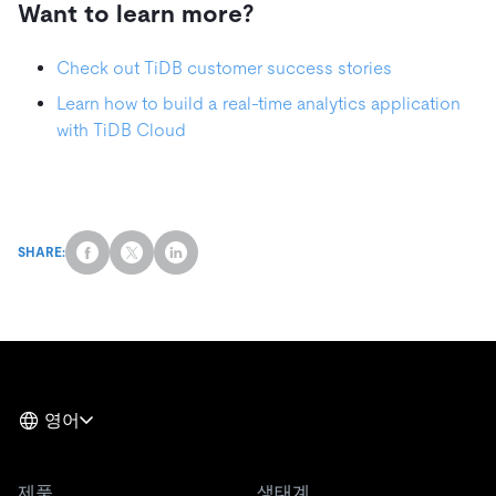
Want to learn more?
Check out TiDB customer success stories
Learn how to build a real-time analytics application
with TiDB Cloud
SHARE:
영어
제품
생태계